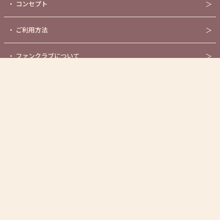
・
コンセプト
＞
・
ご利用方法
＞
・
ファンクラブについて
＞
・
センシティブASMR作品
＞
・
オンラインショップ
＞
・
公式YouTubeチャンネル
＞
・
新規キャスト募集について
＞
・
お問い合わせ
＞
・
利用規約
＞