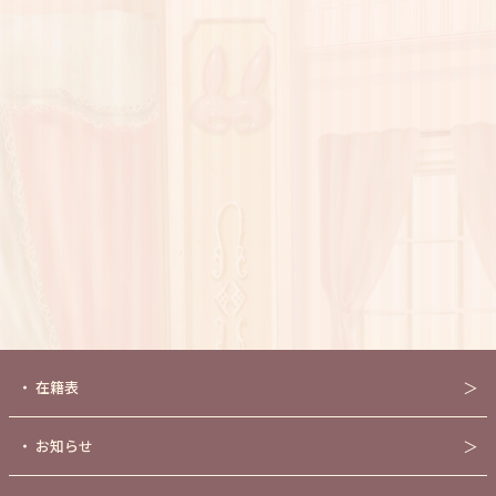
・
在籍表
＞
・
お知らせ
＞