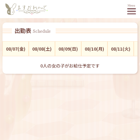
出勤表
Schedule
08/07(金)
08/08(土)
08/09(日)
08/10(月)
08/11(火)
0
0
人の女の子がお給仕予定です