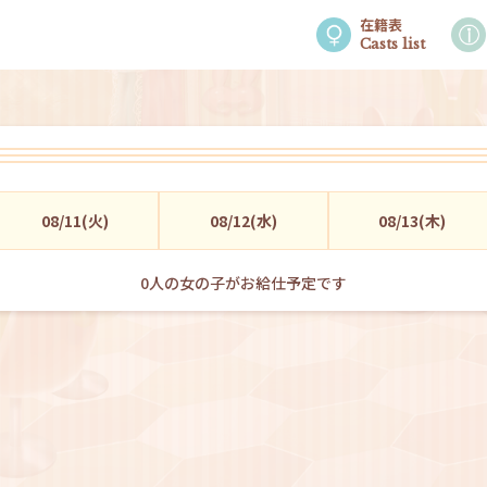
在籍表
Casts list
08/11(火)
08/12(水)
08/13(木)
0
人の女の子がお給仕予定です