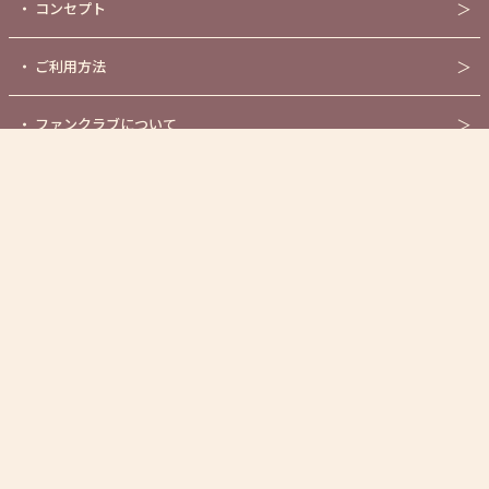
・
コンセプト
＞
・
ご利用方法
＞
・
ファンクラブについて
＞
・
センシティブASMR作品
＞
・
オンラインショップ
＞
・
公式YouTubeチャンネル
＞
・
新規キャスト募集について
＞
・
お問い合わせ
＞
・
利用規約
＞