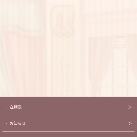
・
在籍表
＞
・
お知らせ
＞