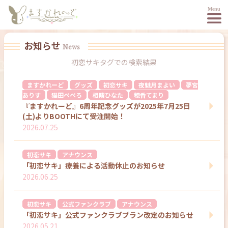
お知らせ
News
初恋サキ
タグでの検索結果
ますかれーど
グッズ
初恋サキ
夜魅月まよい
夢宮
ありす
猫田ぺぺろ
相晴ひなた
穂香てまり
『ますかれーど』6周年記念グッズが2025年7月25日
(土)よりBOOTHにて受注開始！
2026.07.25
初恋サキ
アナウンス
「初恋サキ」療養による活動休止のお知らせ
2026.06.25
初恋サキ
公式ファンクラブ
アナウンス
「初恋サキ」公式ファンクラブプラン改定のお知らせ
2026.05.21