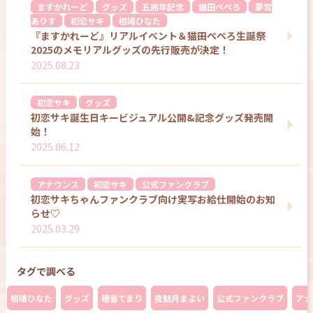
ますかれーど
グッズ
五周年記念
猫田ぺぺろ
夢宮
ありす
初恋サキ
相晴ひなた
『ますかれーど』リアルイベント＆猫田ぺぺろ生誕祭
2025のメモリアルグッズの先行販売が決定！
2025.08.23
初恋サキ
グッズ
初恋サキ誕生日キービジュアル公開&記念グッズ発売開
始！
2025.06.12
アナウンス
初恋サキ
公式ファンクラブ
初恋サキちゃんファンクラブ向け実写お給仕開始のお知
らせ♡
2025.03.29
タグで調べる
相晴ひなた
グッズ
穂香てまり
夜魅月まよい
公式ファンクラブ
アナ