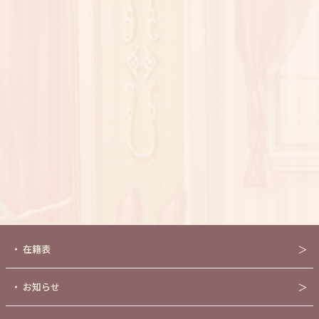
・
在籍表
＞
・
お知らせ
＞