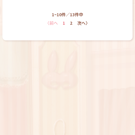
1~10件／13件中
〈前へ
1
2
次へ〉