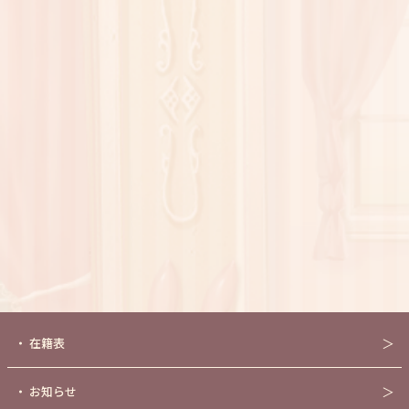
・
在籍表
＞
・
お知らせ
＞