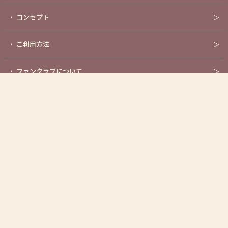
・
コンセプト
＞
・
ご利用方法
＞
・
ファンクラブについて
＞
・
センシティブASMR作品
＞
・
オンラインショップ
＞
・
公式YouTubeチャンネル
＞
・
新規キャスト募集について
＞
・
お問い合わせ
＞