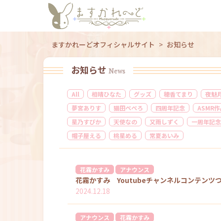
ますかれーどオフィシャルサイト
>
お知らせ
お知らせ
News
All
相晴ひなた
グッズ
穂香てまり
夜魅
夢宮ありす
猫田ぺぺろ
四周年記念
ASMR
星乃すぴか
天使なの
又雨しずく
一周年記念
帽子屋える
桃星める
常夏あいみ
花霧かすみ
アナウンス
花霧かすみ Youtubeチャンネルコンテンツ
2024.12.18
アナウンス
花霧かすみ