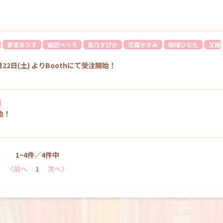
夢宮ありす
猫田ぺぺろ
星乃すぴか
花霧かすみ
相晴ひなた
又雨
2日(土) よりBoothにて受注開始！
始！
1~4件／4件中
〈前へ
1
次へ〉