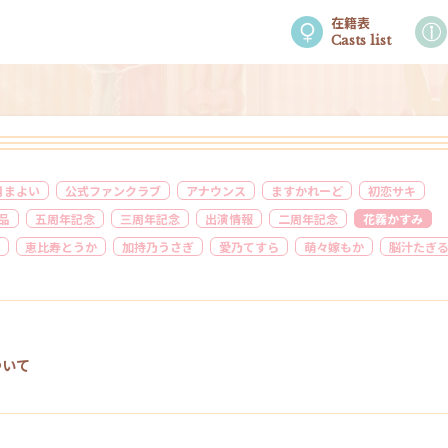
在籍表
Casts list
月まよい
公式ファンクラブ
アナウンス
ますかれーど
初恋サキ
作品
五周年記念
三周年記念
出演情報
二周年記念
花霧かすみ
恵比寿とうか
加持乃うさぎ
愛乃てすら
萌々嫁もか
脳汁たぎ
ついて