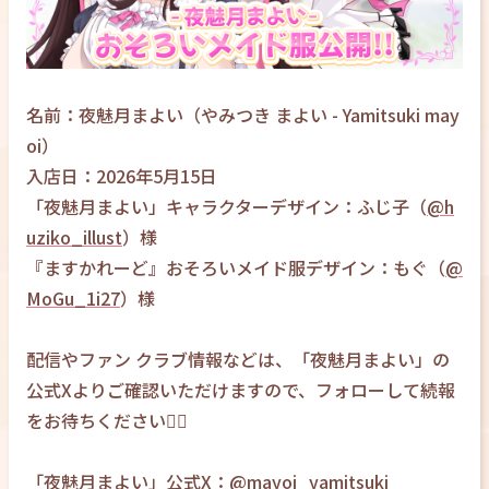
名前：夜魅月まよい（やみつき まよい - Yamitsuki may
oi）
入店日：2026年5月15日
「夜魅月まよい」キャラクターデザイン：ふじ子（
@h
uziko_illust
）様
『ますかれーど』おそろいメイド服デザイン：もぐ（
@
MoGu_1i27
）様
配信やファン クラブ情報などは、「夜魅月まよい」の
公式Xよりご確認いただけますので、フォローして続報
をお待ちください🙇‍♀️
「夜魅月まよい」公式X：
@mayoi_yamitsuki