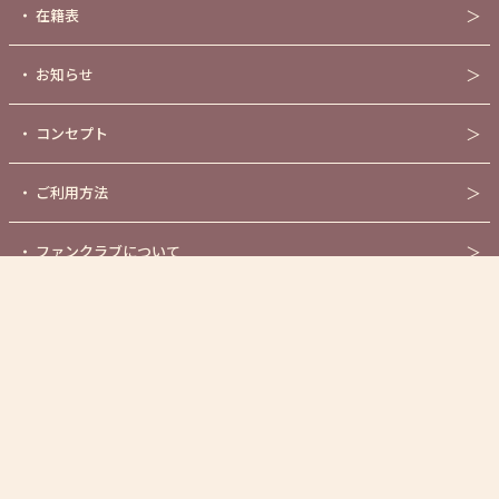
・
在籍表
＞
・
お知らせ
＞
・
コンセプト
＞
・
ご利用方法
＞
・
ファンクラブについて
＞
・
センシティブASMR作品
＞
・
オンラインショップ
＞
・
公式YouTubeチャンネル
＞
・
新規キャスト募集について
＞