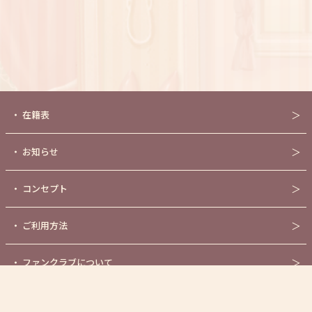
・
在籍表
＞
・
お知らせ
＞
・
コンセプト
＞
・
ご利用方法
＞
・
ファンクラブについて
＞
・
センシティブASMR作品
＞